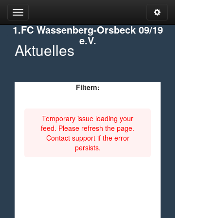
Open
Open
Admin
Menu
1.FC Wassenberg-Orsbeck 09/19
Tools
e.V.
Aktuelles
Filtern
:
Temporary issue loading your
feed. Please refresh the page.
Contact support if the error
persists.